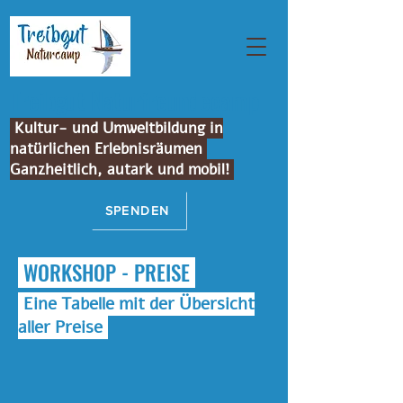
Treibgut Naturfreundecamp
Kultur- und Umweltbildung in
natürlichen Erlebnisräumen
Ganzheitlich, autark und mobil!
SPENDEN
WORKSHOP - PREISE
Eine Tabelle mit der Übersicht
aller Preise