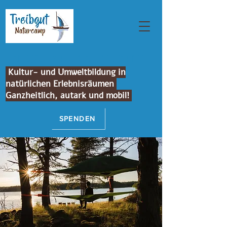
Treibgut Naturfreundecamp
Kultur- und Umweltbildung in
natürlichen Erlebnisräumen
Ganzheitlich, autark und mobil!
SPENDEN