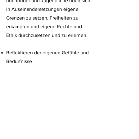
und Kinder und Jugendliche üben sich
in Auseinandersetzungen eigene
Grenzen zu setzen, Freiheiten zu
erkämpfen und eigene Rechte und
Ethik durchzusetzen und zu erlernen.
Reflektieren der eigenen Gefühle und
Bedürfnisse
Lösen des Konfliktes vor der Eskalation
Ein Projekt zur Gewaltprävention
Weitere Infos