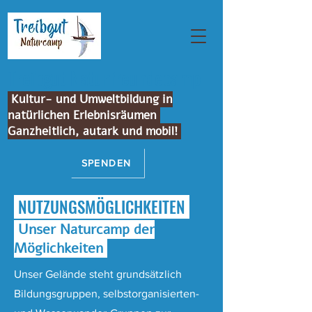
Treibgut Naturfreundecamp
Kultur- und Umweltbildung in
natürlichen Erlebnisräumen
Ganzheitlich, autark und mobil!
SPENDEN
NUTZUNGSMÖGLICHKEITEN
Unser Naturcamp der
Möglichkeiten
Unser Gelände steht grundsätzlich
Bildungsgruppen, selbstorganisierten-