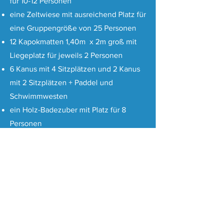
für 10-12 Personen
eine Zeltwiese mit ausreichend Platz für
eine Gruppengröße von 25 Personen
12 Kapokmatten 1,40m x 2m groß mit
Liegeplatz für jeweils 2 Personen
6 Kanus mit 4 Sitzplätzen und 2 Kanus
mit 2 Sitzplätzen + Paddel und
Schwimmwesten
ein Holz-Badezuber mit Platz für 8
Personen
eine Selbstversorger-Outdoorküche mit
notwendiger Ausstattung (Töpfe,
Pfannen, Geschirr für bis zu 30
Personen) zum Kochen über unserem
4-flammigen-Herd, am Feuer oder am
Grill