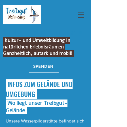
Treibgut Naturfreundecamp
Kultur- und Umweltbildung in
natürlichen Erlebnisräumen
Ganzheitlich, autark und mobil!
SPENDEN
INFOS ZUM GELÄNDE UND
UMGEBUNG
Wo liegt unser Treibgut-
Gelände
Unsere Wasserpilgerstätte befindet sich