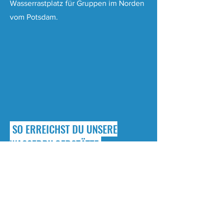
Wasserrastplatz für Gruppen im Norden
vom Potsdam.
SO ERREICHST DU UNSERE
WASSERPILGERSTÄTTE
Wir freuen uns auf dich!
Wir sind gut mit den öffentlichen
Verkehrsmitteln, zu Fuß oder mit dem Rad
erreichbar. Bei Anfahrt mit dem Auto solltest