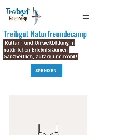
Treibgut Naturfreundecamp
Kultur- und Umweltbildung in
natürlichen Erlebnisräumen
Ganzheitlich, autark und mobil!
SPENDEN