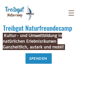
Treibgut Naturfreundecamp
Kultur- und Umweltbildung in
natürlichen Erlebnisräumen
Ganzheitlich, autark und mobil!
SPENDEN