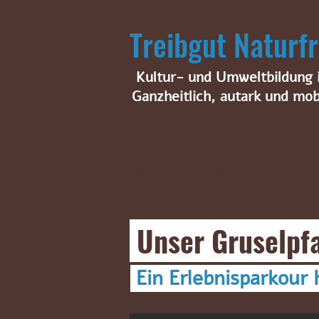
Treibgut Natur
Kultur- und Umweltbildung i
Ganzheitlich, autark und mob
Über uns
Verein
Gelände Inf
Unser Gruselpf
Ein Erlebnisparkour