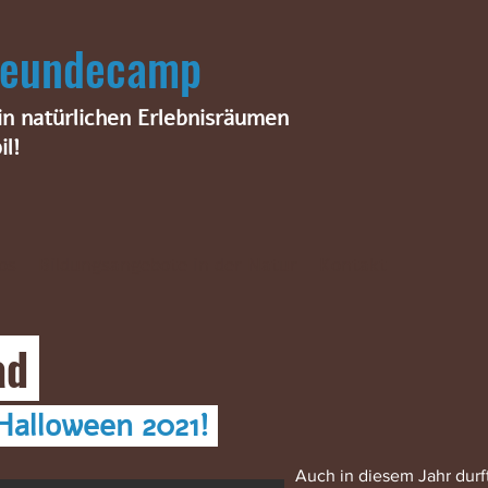
freundecamp
n natürlichen Erlebnisräumen
il!
os
Bildungsangebote in der Natur
Kontakt
ad
 Halloween 2021!
Auch in diesem Jahr durf