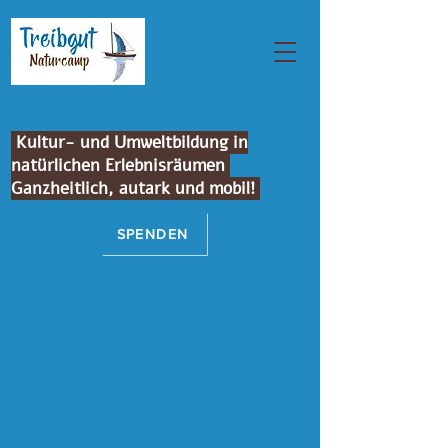
Treibgut Naturfreundecamp
Kultur- und Umweltbildung in
natürlichen Erlebnisräumen
Ganzheitlich, autark und mobil!
SPENDEN